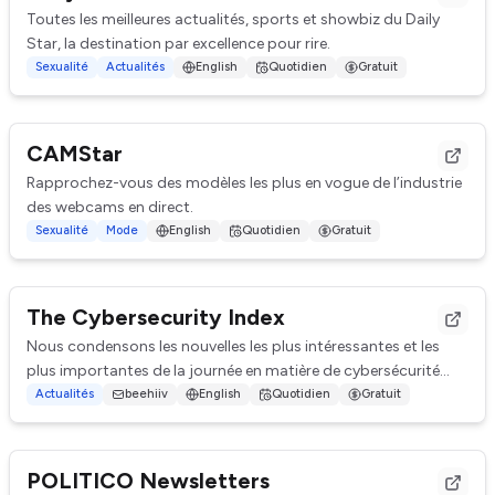
Toutes les meilleures actualités, sports et showbiz du Daily
Star, la destination par excellence pour rire.
Sexualité
Actualités
English
Quotidien
Gratuit
CAMStar
Rapprochez-vous des modèles les plus en vogue de l’industrie
des webcams en direct.
Sexualité
Mode
English
Quotidien
Gratuit
The Cybersecurity Index
Nous condensons les nouvelles les plus intéressantes et les
plus importantes de la journée en matière de cybersécurité
dans de brefs résumés, afin que...
Actualités
beehiiv
English
Quotidien
Gratuit
POLITICO Newsletters