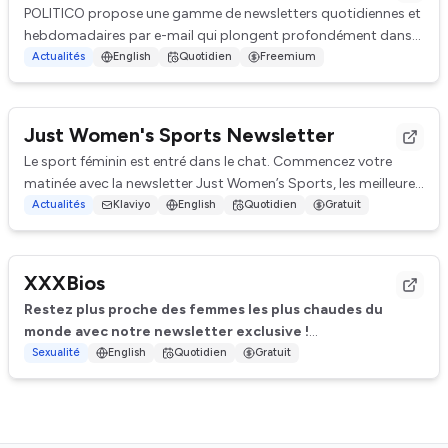
POLITICO propose une gamme de newsletters quotidiennes et
hebdomadaires par e-mail qui plongent profondément dans
le monde de la politique et de la po...
Actualités
English
Quotidien
Freemium
Just Women's Sports Newsletter
Le sport féminin est entré dans le chat. Commencez votre
matinée avec la newsletter Just Women’s Sports, les meilleures
actualités du sport féminin li...
Actualités
Klaviyo
English
Quotidien
Gratuit
XXXBios
Restez plus proche des femmes les plus chaudes du
monde avec notre newsletter exclusive !
Sexualité
English
Quotidien
Gratuit
Êtes-vous un fan de stars de cinéma pour adultes et sou...