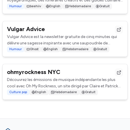
voyage uniques, des itinéraires créatifs et des guides culinaires
à couper le souffle.
Humour
beehiiv
English
Hebdomadaire
Gratuit
Vulgar Advice
Vulgar Advice est la newsletter gratuite de cinq minutes qui
délivre une sagesse inspirante avec une
saupoudrée
de
malédictions dans votre boîte de ...
Humour
Ghost
English
Hebdomadaire
Gratuit
ohmyrockness NYC
Découvrez les émissions de musique indépendante les plus
cool avec Oh My Rockness, un site dirigé par Claire et Patrick
McNamara. Fondé en 2004, Oh My...
Culture pop
English
Hebdomadaire
Gratuit