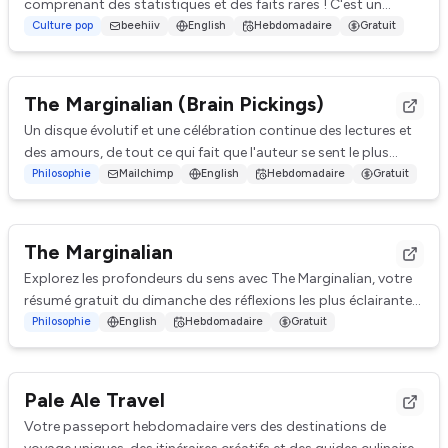
comprenant des statistiques et des faits rares ! C'est un
bulletin d'information destiné a...
Culture pop
beehiiv
English
Hebdomadaire
Gratuit
The Marginalian (Brain Pickings)
Un disque évolutif et une célébration continue des lectures et
des amours, de tout ce qui fait que l'auteur se sent le plus
vivant. Il présente des id...
Philosophie
Mailchimp
English
Hebdomadaire
Gratuit
The Marginalian
Explorez les profondeurs du sens avec The Marginalian, votre
résumé gratuit du dimanche des réflexions les plus éclairantes
et réconfortantes de la se...
Philosophie
English
Hebdomadaire
Gratuit
Pale Ale Travel
Votre passeport hebdomadaire vers des destinations de