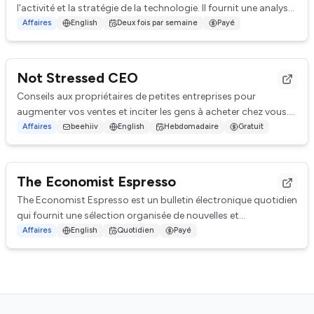
l'activité et la stratégie de la technologie. Il fournit une analyse
approfondie et un aperçu d...
Affaires
English
Deux fois par semaine
Payé
Not Stressed CEO
Conseils aux propriétaires de petites entreprises pour
augmenter vos ventes et inciter les gens à acheter chez vous.
Nouveau numéro chaque lundi.
Affaires
beehiiv
English
Hebdomadaire
Gratuit
The Economist Espresso
The Economist Espresso est un bulletin électronique quotidien
qui fournit une sélection organisée de nouvelles et
d'informations sur la politique mond...
Affaires
English
Quotidien
Payé