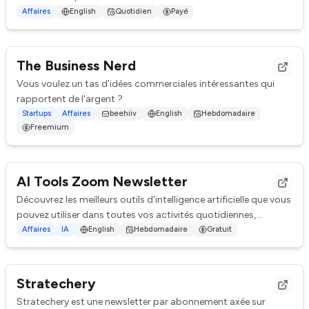
exclusifs, approfondis et inédi...
Affaires
English
Quotidien
Payé
The Business Nerd
Vous voulez un tas d'idées commerciales intéressantes qui
rapportent de l'argent ?
Startups
Affaires
beehiiv
English
Hebdomadaire
Freemium
AI Tools Zoom Newsletter
Découvrez les meilleurs outils d'intelligence artificielle que vous
pouvez utiliser dans toutes vos activités quotidiennes,
professionnelles et éducat...
Affaires
IA
English
Hebdomadaire
Gratuit
Stratechery
Stratechery est une newsletter par abonnement axée sur