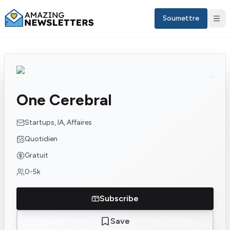
Soumettre
One Cerebral
Startups, IA, Affaires
Quotidien
Gratuit
Sign in
0-5k
FR
Subscribe
Save