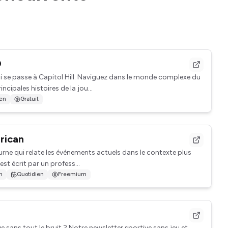
O
i se passe à Capitol Hill. Naviguez dans le monde complexe du
cipales histoires de la jou...
ien
Gratuit
rican
urne qui relate les événements actuels dans le contexte plus
 est écrit par un profess...
h
Quotidien
Freemium
ve sans tout le bruit ? Notre newsletter sportive sans jeu et