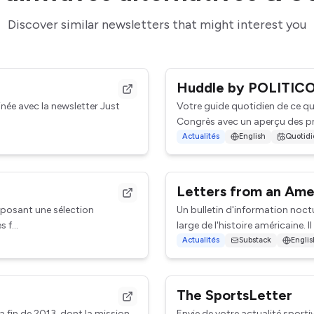
Discover similar newsletters that might interest you
Huddle by POLITIC
née avec la newsletter Just
Votre guide quotidien de ce qu
Congrès avec un aperçu des prin
Actualités
English
Quotid
Letters from an Ame
oposant une sélection
Un bulletin d'information noct
 f...
large de l'histoire américaine. Il
Actualités
Substack
Englis
The SportsLetter
 fin de 2013, dont la mission
Envie de votre actualité sporti